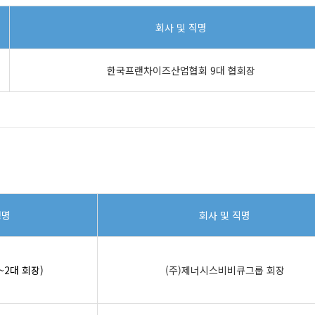
회사 및 직명
한국프랜차이즈산업협회 9대 협회장
성명
회사 및 직명
~2대 회장)
(주)제너시스비비큐그룹 회장