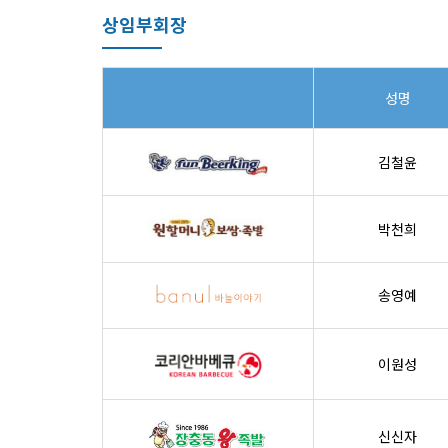
상임부회장
성명
김철윤
박천희
송영예
이원성
신신자