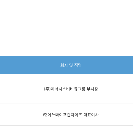
회사 및 직명
(주)제너시스비비큐그룹 부사장
㈜에쓰와이프랜차이즈 대표이사