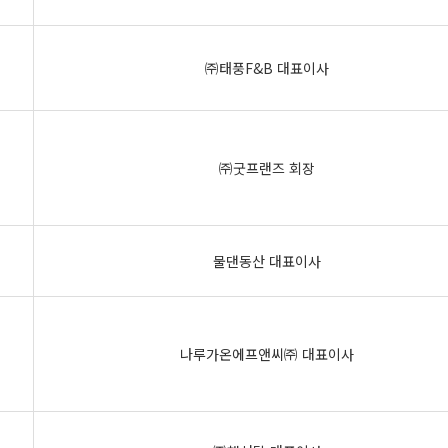
㈜태풍F&B 대표이사
㈜굿프랜즈 회장
물댄동산 대표이사
나루가온에프앤씨㈜ 대표이사