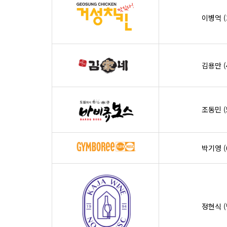
이병억 (
김용만 (
조동민 (
박기영 (
정현식 