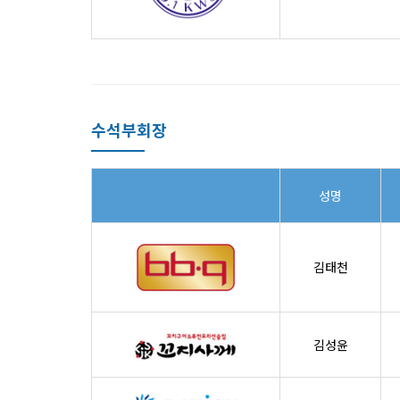
수석부회장
성명
김태천
김성윤