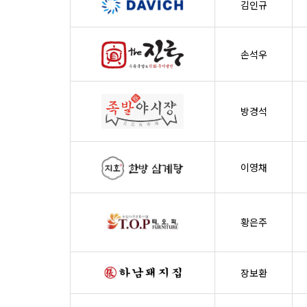
김인규
손석우
방경석
이영채
황은주
장보환