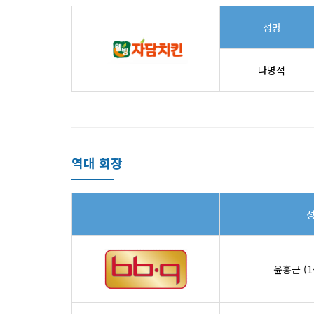
성명
나명석
역대 회장
윤홍근 (1