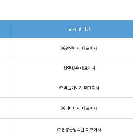
회사 및 직명
㈜펀앤아이 대표이사
원앤원㈜ 대표이사
㈜바늘이야기 대표이사
㈜티비비씨 대표이사
㈜장충동왕족발 대표이사