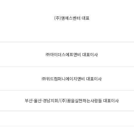
(주)엠에스벤터 대표
㈜아이더스에프앤비 대표이사
㈜위드컴퍼니에이치앤비 대표이사
부산·울산·경남지회/(주)꿈을실현하는사람들 대표이사