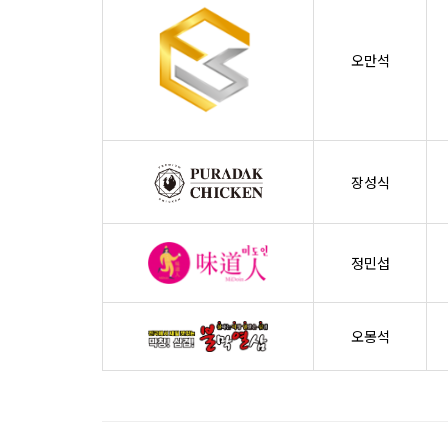
오만석
장성식
정민섭
오몽석