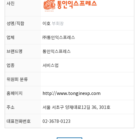
사진
성명/직함
이호
부회장
업체
㈜통인익스프레스
브랜드명
통인익스프레스
업종
서비스업
위원회 분류
홈페이지
http://www.tonginexp.com
주소
서울 서초구 양재대로12길 36, 301호
대표전화번호
02-3678-0123