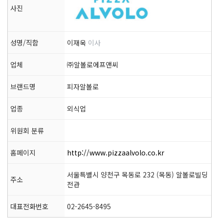
사진
성명/직함
이재욱
이사
업체
㈜알볼로에프앤씨
브랜드명
피자알볼로
업종
외식업
위원회 분류
홈페이지
http://www.pizzaalvolo.co.kr
서울특별시 양천구 목동로 232 (목동) 알볼로빌딩
주소
전관
대표전화번호
02-2645-8495