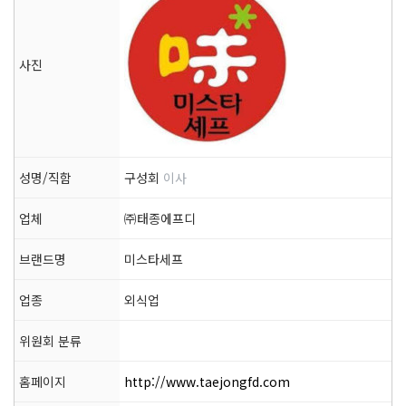
사진
성명/직함
구성회
이사
업체
㈜태종에프디
브랜드명
미스타세프
업종
외식업
위원회 분류
홈페이지
http://www.taejongfd.com