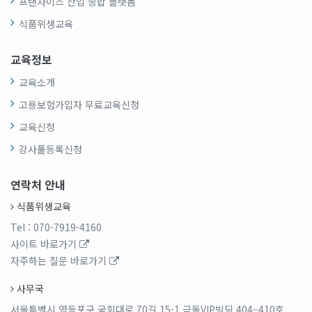
프랜차이즈 산업 종합 플랫폼
식품위생교육
교육정보
교육소개
고용보험가입자 무료교육신청
교육신청
강사풀등록신청
연락처 안내
식품위생교육
Tel
: 070-7919-4160
사이트 바로가기
자주하는 질문 바로가기
사무국
서울특별시 영등포구 국회대로 70길 15-1 극동VIP빌딩 404~410호