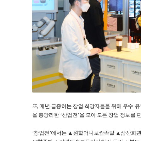
또
,
매년 급증하는 창업 희망자들을 위해 우수
·
유
을 총망라한
‘
산업전
’
을 모아 모든 창업 정보를 
‘
창업전
’
에서는
▲
원할머니보쌈족발
▲
삼산회