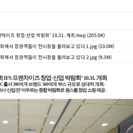
차이즈 창업·산업 박람회’ 10.31. 개최.hwp (205.0K)
회에서 참관객들이 전시장을 둘러보고 있다 1.jpg (10.0M)
회에서 참관객들이 전시장을 둘러보고 있다 2.jpg (9.3M)
회
IFS
프랜차이즈 창업
·
산업 박람회
’ 10.31.
개최
스
C
홀서
300
여개 브랜드
500
여개 부스 규모로 성대히 개최
-
너사
‘
산업전
’
아우르는 종합 박람회로 원스톱 창업 쇼핑 제공
-