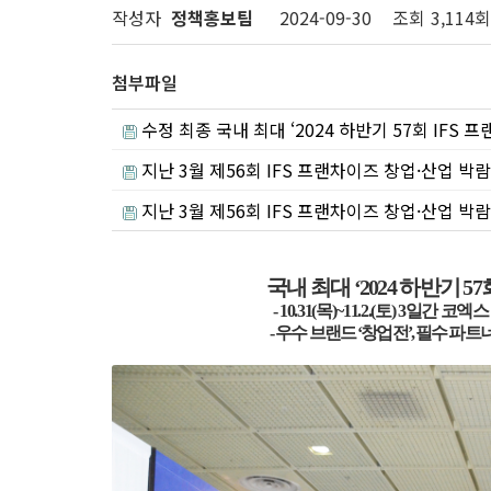
작성자
정책홍보팀
2024-09-30
조회
3,114회
첨부파일
수정 최종 국내 최대 ‘2024 하반기 57회 IFS 프랜
지난 3월 제56회 IFS 프랜차이즈 창업·산업 박람
지난 3월 제56회 IFS 프랜차이즈 창업·산업 박람
국내 최대
‘2024
하반기
57
- 10.31(
목
)~11.2.(
토
) 3
일간 코엑
-
우수 브랜드
‘
창업전
’,
필수 파트