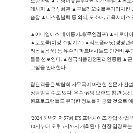
오향족발
▲
기영이숯불두마리치킨
·
두찜
▲
본도
레시피
▲
금성회관
▲
꾸브라꼬숯불두마리치킨
습장
▲
더스윙블랙 등 외식
,
도소매
,
교육서비스 
▲
이디엠에스 데이롱카페
(
무인점포
)
▲
제로아
▲
로보쿡
(
이상 주방기기
)
▲
리드플래닛
(
경영관
려동물용품
)
등 유수의 파트너사들도 인건비 부담
들을 선보인다
.
▲
한국식품안전관리인증원
▲
근
그램을 안내한다
.
참관객들은 박람회 사무국이 마련한 전문가 컨설
상담받을 수도 있다
.
우수
·
유망 브랜드 참관 동선
원프로그램들도 유익한 정보를 제공할 것으로 
‘2024
하반기 제
57
회
IFS
프랜차이즈 창업
·
산업 
10
시부터 오후
5
시까지 개최된다
.
현장 입장료