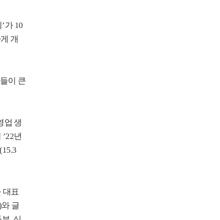
회
’
가
10
게 개
인들이 큰
영업 생
서
’22
년
(15.3
 대표
)
와 글
품부
,
식