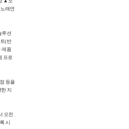
방
▲
오
인노래연
솔루션
마트
(
반
비
·
제품
원 프로
점 등을
양한 지
서 오전
록 시