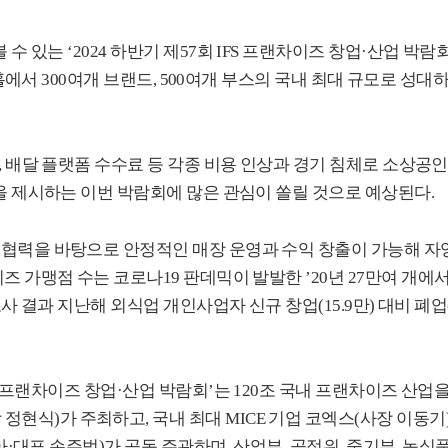
볼 수 있는
‘2024
하반기 제
57
회
IFS
프랜차이즈 창업
·
산업 박람
홀에서
300
여개 브랜드
, 500
여개 부스의 국내 최대 규모로
성대하
,
배달 플랫폼 수수료 등 각종 비용 인상과 경기 침체로 소상공
을 제시하는 이번 박람회에 많은 관심이 쏠릴 것으로 예상된다
.
협력을 바탕으로 안정적인 매장 운영과 수익 창출이 가능해 자
즈 가맹점 수는 코로나
19
판데믹이 발발한
’20
년
27
만여 개에
조사 결과 지난해 외식업 개인사업자 신규 창업
(15.9
만
)
대비 폐업
프랜차이즈 창업
·
산업 박람회
’
는
120
조 국내 프랜차이즈 산업을
 정현식
)
가 주최하고
,
국내 최대
MICE
기업
코엑스
(
사장 이동기
아
·
대표 손주범
)
가 공동 주관하며
,
산업부
,
공정위
,
중기부
,
농식