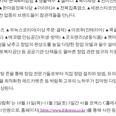
시락
·
본죽
&
비빔밥
▲
생활맥주
▲
샐러디
▲
육미제당
▲
진이찬
▲
한마음정육식당
▲
더리터
24
▲
천복집흑염소
▲
세븐스타코
전 업종의 브랜드들이 참관객들을 만난다
.
이즈
▲
우녹스코리아
(
이상 주문
·
결제
)
▲
아르푸
(
인테리어
)
▲
쿡
리
)
▲
에코랩 안심공간
(
위생
·
방역
)
▲
굿프랜즈
(
냉동식품
)
▲
펫
을 낮추고 창업의 완성도를 높일 다양한 창업 모델과 필수 설
로복지공단 등 공공기관
·
단체들
도 올바른 창업 관련 법규와 지
팅 존을 통해 창업 전문가들로부터 직접 창업 절차와 방법
,
유의
을 최적화한 레드카펫존 등 박람회 고유의 노하우가 집약된 다
예상된다
.
박람회
’
는
10
월
31
일
(
목
)~11
월
2
일
(
토
) 3
일간 서울 코엑스
C
홀에
는
1
만원으로
,
홈페이지
(
https://www.ifskorea.co.kr
)
를 통해 사전 등