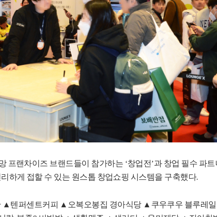
망 프랜차이즈 브랜드들이 참가하는
‘
창업전
’
과 창업 필수 파
편리하게 접할 수 있는 원스톱 창업쇼핑 시스템을 구축했다
.
관
▲
텐퍼센트커피
▲
오복오봉집 경아식당
▲
쿠우쿠우 블루레