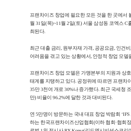
프랜차이즈 창업에 필요한 모든 것을 한 곳에서 
월
31
일
(
목
)~11
월
2
일
(
토
)
서울 삼성동 코엑스
C
최된다
.
최근 대출 금리
,
원부자재 가격
,
공공요금
,
인건비
어려움을 겪고 있는 상황에서
,
안정적 창업 모델
프랜차이즈 창업 모델은 가맹본부의 지원과 상호
태계를 지탱하고 있다
.
공정위에 따르면 프랜차이
35
만
3
천여 개로
30%
나 증가했다
.
최근 국세청 
만
)
비율이
96.2%
에 달한 것과 대비된다
.
연
5
만명이 방문하는
국내 대표 창업 박람회
‘IFS
하는 한국프랜차이즈산업협회
(
이하 협회
·
협회장
로벌
1
위 전시사
RX Korea(
리드엑시비션스코리