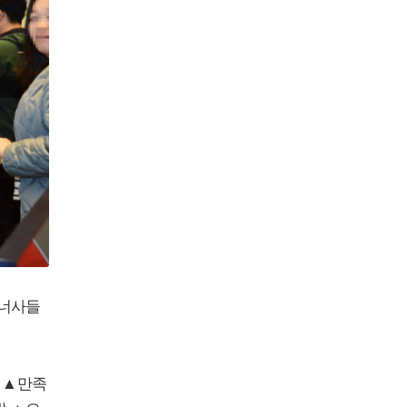
트너사들
일
▲
만족