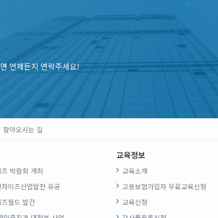
면 언제든지 연락주세요!
찾아오시는 길
교육정보
즈 박람회 개최
교육소개
랜차이즈산업발전 유공
고용보험가입자 무료교육신청
즈월드 발간
교육신청
권익증진과 대정부 사업
강사풀등록신청