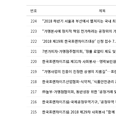
번호
제목
224
“2018 하반기 서울과 부산에서 펼쳐지는 국내 
223
222
‘2018 제19회 한국프랜차이즈대상’ 신청 접수 7
221
7번가피자-가맹점주협의회, ‘정률 로열티 제도 및
220
한국프랜차이즈協 제31차 사회봉사…영락보린원
219
218
한국프랜차이즈산업협회-식약처, ‘식품안전관리 강
217
㈜놀부-가맹점협의회, 동반성장 위한 ‘공정거래 
216
한국프랜차이즈協-국제공정무역기구, ‘공정무역 확
215
한국프랜차이즈協 2018 제29차 사회봉사 “함께