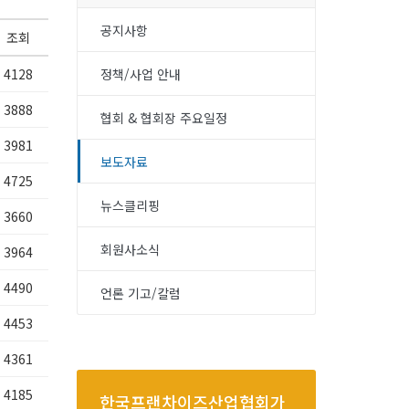
공지사항
조회
4128
정책/사업 안내
3888
협회 & 협회장 주요일정
3981
보도자료
4725
뉴스클리핑
3660
회원사소식
3964
4490
언론 기고/칼럼
4453
4361
4185
한국프랜차이즈산업협회가