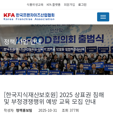
식품위생교육
KFA 플랫폼
회원가입
로그인
Menu
정책/사업 안내
한국프랜차이즈산업협회는 신뢰의 가치로 상생을 실현하겠습니다.
Home
알림
정책/사업 안내
[한국지식재산보호원] 2025 상표권 침해
및 부정경쟁행위 예방 교육 모집 안내
작성자
정책홍보팀
2025-10-31
조회
377회