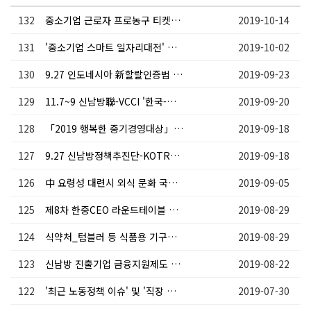
132
중소기업 근로자 프로농구 티켓할인 및 신청안내
2019-10-14
131
'중소기업 스마트 일자리대전' 참여업체 모집
2019-10-02
130
9.27 인도네시아 新할랄인증법 등 비즈니스 전략 세미나 안내
2019-09-23
129
11.7~9 신남방聯-VCCI '한국-베트남 투자기술협력포럼 및 상담회' 안내
2019-09-20
128
「2019 행복한 중기경영대상」 신청 안내
2019-09-18
127
9.27 신남방정책추진단-KOTRA 인도 CSR 의무화법 개정 설명회 안내
2019-09-18
126
中 요령성 대련시 외식 문화 국제 프랜차이즈 박람회 참관 프로그램 안내
2019-09-05
125
제8차 한중CEO 라운드테이블 참석 요청의 건
2019-08-29
124
식약처_텀블러 등 식품용 기구에 유해중금속 함유되지 않은 페인트 등 사용 권고
2019-08-29
123
신남방 진출기업 금융지원제도 안내
2019-08-22
122
'최근 노동정책 이슈' 및 '직장 내 괴롭힘 금지' 대응전략 세미나 참가 안내
2019-07-30