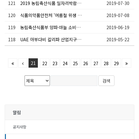
121
2019 농림축산식품 일자리박람회 참가 안내
2019-07-30
120
식품의약품안전처 '여름철 위생 안전을 위한 석쇠제품 위생 관리 요령 안내'
2019-07-08
119
농림축산식품부 양파·마늘 소비촉진 캠페인 안내
2019-06-19
118
UAE 아부다비 칼리파 산업지구(KIZAD) 투자 및 진출 전략 세미나 참가 안내
2019-05-22
21
22
23
24
25
26
27
28
29
알림
공지사항