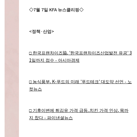
7
7
KFA
◇
월
일
뉴스클리핑
◇
<
·
>
정책
산업
, '
' 3
□
한국프랜차이즈
協
한국프랜차이즈산업발전 유공
1
일까지 접수 - 아시아경제
, K-
'
'
□
농식품부
푸드의 미래
푸드테크
대도약 선언 - 노
컷뉴스
..
,
□
기후이변에 튀김유 가격 급등
치킨 가격 인상
목까
지 찼다 - 파이낸셜뉴스