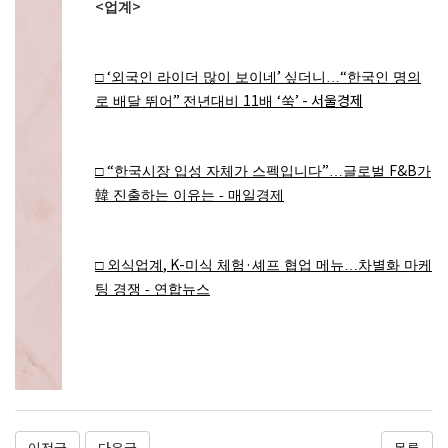
<
>
업계
‘
’
“
□
외국인 라이더 많이 보이네
싶더니
…
한국인 명의
”
11
‘
’ - 서울경제
로 배달 뛰어
전년대비
배
쑥
“
”
F&B
□
한국시장 입성 자체가 스펙입니다
…
글로벌
가
韓
진출하는 이유는 - 매일경제
, K-
·
□
외식업계
미식 체험
셰프 협업 메뉴
…
차별화 마케
팅 경쟁 - 연합뉴스