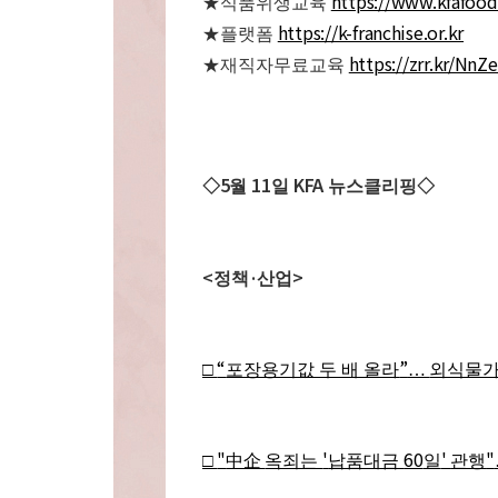
https://www.kfafood
★
식품위생교육
https://k-franchise.or.kr
★
플랫폼
https://zrr.kr/NnZ
★
재직자무료교육
5
11
KFA
◇
월
일
뉴스클리핑
◇
<
·
>
정책
산업
“
”
□
포장용기값 두 배 올라
…
외식물가
"
'
60
'
"
□
中企
옥죄는
납품대금
일
관행