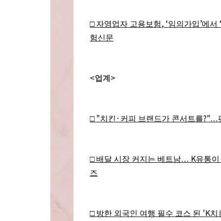
, ‘
’
□
자영업자 고용보험
임의가입
에서
험신문
<
>
업계
"
·
?"
□
치킨
커피 브랜드가 콘서트를
…
K
□
배달 시장 커지는 베트남
…
유통이 
즈
'K
□
방한 외국인 여행 필수 코스 된
치