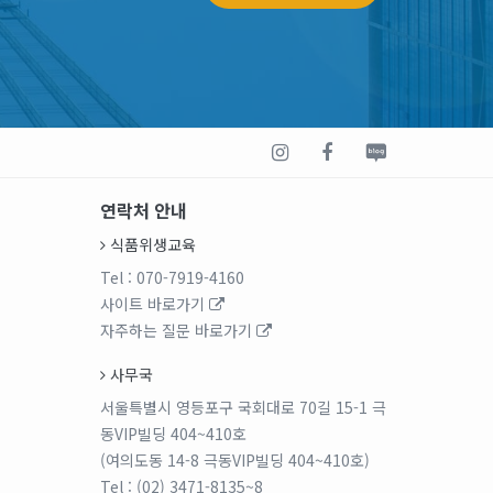
연락처 안내
식품위생교육
Tel
: 070-7919-4160
사이트 바로가기
자주하는 질문 바로가기
사무국
서울특별시 영등포구 국회대로 70길 15-1 극
동VIP빌딩 404~410호
(여의도동 14-8 극동VIP빌딩 404~410호)
Tel
: (02) 3471-8135~8