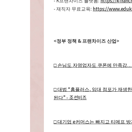
- K
:
https://k-franch
프랜차이즈 플랫폼
-
:
https://www.edukf
재직자 무료교육
<
&
>
정부 정책
프랜차이즈 산업
□
손님도 자영업자도 쿠폰에 만족감
…
“
,
□
대법
홈플러스
임대 점포가 재생한
” - 조선비즈
된다
e
□
대기업
커머스는 빠지고 티메프 