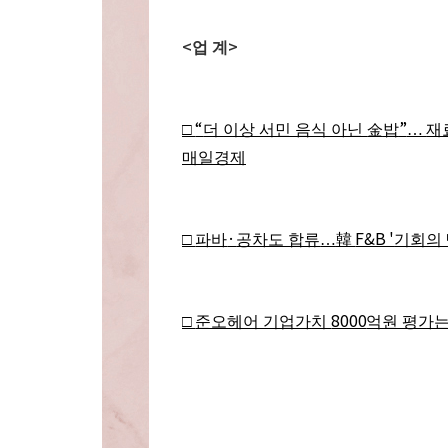
<
>
업 계
“
”
□
더 이상 서민 음식 아닌
金
밥
…
재
매일경제
·
F&B '
□
파바
공차도 합류
…
韓
기회의
8000
□
준오헤어 기업가치
억원 평가는