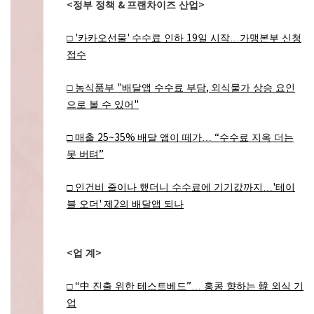
<
&
>
정부 정책
프랜차이즈 산업
'
'
19
□
카카오선물
수수료 인하
일 시작
…
가맹본부 신청
접수
"
,
□
농식품부
배달앱 수수료 부담
외식물가 상승 요인
"
으로 볼 수 있어
25~35%
“
□
매출
배달 앱이 떼가
…
수수료 지옥 더는
”
못 버텨
'
□
인건비 줄이나 했더니 수수료에 기기값까지
…
테이
'
2
블 오더
제
의 배달앱 되나
<
>
업 계
“
”
□
中
진출 위한 테스트베드
…
홍콩 향하는
韓
외식 기
업