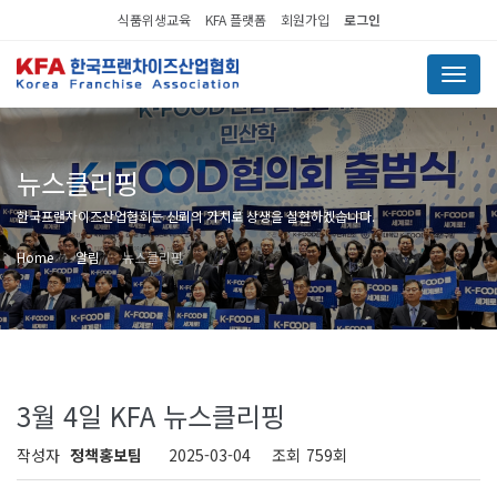
식품위생교육
KFA 플랫폼
회원가입
로그인
Menu
뉴스클리핑
한국프랜차이즈산업협회는 신뢰의 가치로 상생을 실현하겠습니다.
Home
알림
뉴스클리핑
3월 4일 KFA 뉴스클리핑
작성자
정책홍보팀
2025-03-04
조회
759회