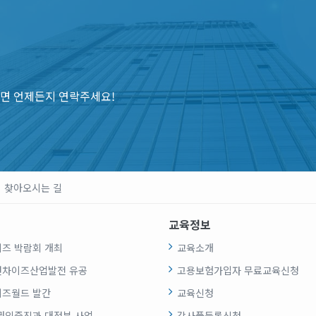
면 언제든지 연락주세요!
찾아오시는 길
교육정보
즈 박람회 개최
교육소개
랜차이즈산업발전 유공
고용보험가입자 무료교육신청
즈월드 발간
교육신청
권익증진과 대정부 사업
강사풀등록신청