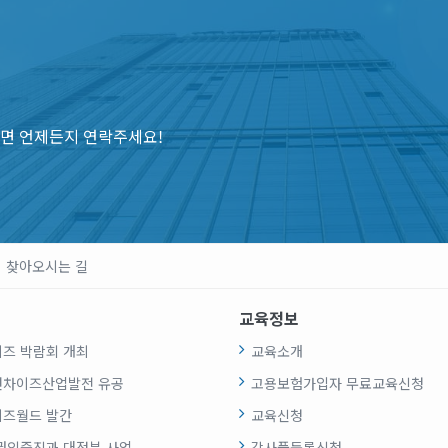
면 언제든지 연락주세요!
찾아오시는 길
교육정보
즈 박람회 개최
교육소개
랜차이즈산업발전 유공
고용보험가입자 무료교육신청
즈월드 발간
교육신청
권익증진과 대정부 사업
강사풀등록신청