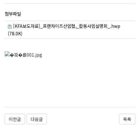
첨부파일
[KFA보도자료]_프랜차이즈산업협,_합동사업설명회_.hwp
(78.0K)
이전글
다음글
목록