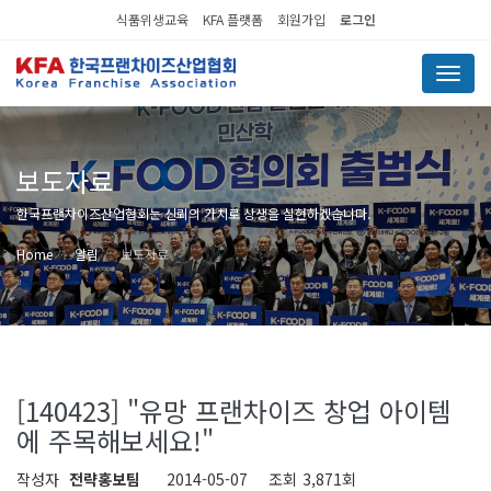
식품위생교육
KFA 플랫폼
회원가입
로그인
Menu
보도자료
한국프랜차이즈산업협회는 신뢰의 가치로 상생을 실현하겠습니다.
Home
알림
보도자료
[140423] "유망 프랜차이즈 창업 아이템
에 주목해보세요!"
작성자
전략홍보팀
2014-05-07
조회
3,871회