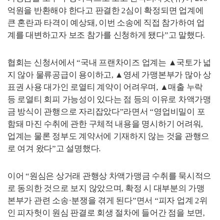
억원을 반환해야 한다고 판결한
2
심이 확정되면 업계에
큰 혼란과 타격이 예상돼
,
이번 소송에 직접 참가하여 업
계를 대변하고자 보조 참가를 신청하게 됐다
”
고 말했다
.
협회는 신청서에서
“
국내 프랜차이즈 업계는
▲
국토가 넓
지 않아 물류공급이 용이하고
,
▲
영세 가맹본부가 많아 상
표권 사용 대가인 로열티 계약이 어려우며
,
▲
매출 누락
등 로열티 회피 가능성이 있다는 점 등의 이유로 차액가맹
금 방식이 관행으로 자리잡았다
”
라면서
“
영업비밀이 포
함돼 마진 수취에 관한 구체적 내용을 명시하기 어려워
,
업계는 물론 정부도 계약서에 기재하지 않는 것을 관행으
로 여겨 왔다
”
고 설명했다
.
이어
“
원심은 상거래 관행상 차액가맹금 수취를 묵시적으
로 동의한 것으로 보지 않았으며
,
확정 시 대부분의 가맹
본부가 관련 소송
·
분쟁을 겪게 된다
”
면서
“
피자 업계
2
위
인 피자헛이 원심 판결로 회생 절차에 들어간 점을 보면
,