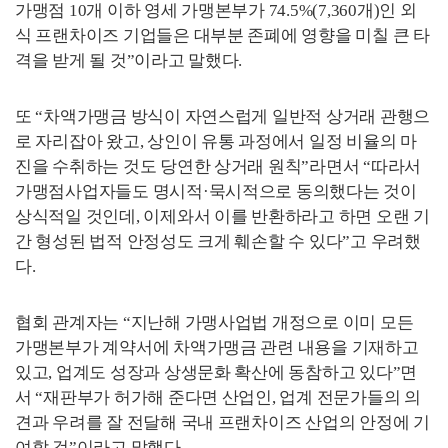
가맹점
10
개 이하 영세 가맹본부가
74.5%(7,360
개
)
인 외
식 프랜차이즈 기업들은 대부분 존폐에 영향을 미칠 큰 타
격을 받게 될 것
”
이라고 말했다
.
또
“
차액가맹금 방식이 자연스럽게 일반적 상거래 관행으
로 자리잡아 왔고
,
상인이 유통 과정에서 일정 비율의 마
진을 수취하는 것도 당연한 상거래 원칙
”
라면서
“
따라서
가맹점사업자들도 명시적
·
묵시적으로 동의했다는 것이
상식적일 것인데
,
이제와서 이를 반환하라고 하면 오랜 기
간 형성된 법적 안정성도 크게 훼손할 수 있다
”
고 우려했
다
.
협회 관계자는
“
지난해 가맹사업법 개정으로 이미 모든
가맹본부가 계약서에 차액가맹금 관련 내용을 기재하고
있고
,
업계도 성장과 상생문화 확산에 동참하고 있다
”
면
서
“
재판부가 허가해 준다면 산업인
,
업계 전문가들의 의
견과 우려를 잘 전달해 국내 프랜차이즈 산업의 안정에 기
여할 것
”
이라고 말했다
.