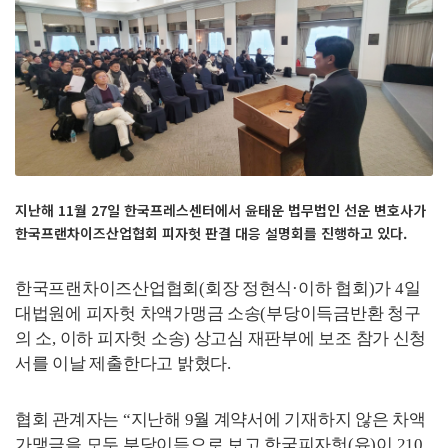
지난해 11월 27일 한국프레스센터에서 윤태운 법무법인 선운 변호사가
한국프랜차이즈산업협회 피자헛 판결 대응 설명회를 진행하고 있다.
한국프랜차이즈산업협회
(
회장 정현식
·
이하 협회
)
가
4
일
대법원에 피자헛 차액가맹금 소송
(
부당이득금반환 청구
의 소
,
이하 피자헛 소송
)
상고심 재판부에 보조 참가 신청
서를 이날 제출한다고 밝혔다
.
협회 관계자는
“
지난해
9
월 계약서에 기재하지 않은 차액
가맹금을 모두 부당이득으로 보고 한국피자헛
(
유
)
이
210