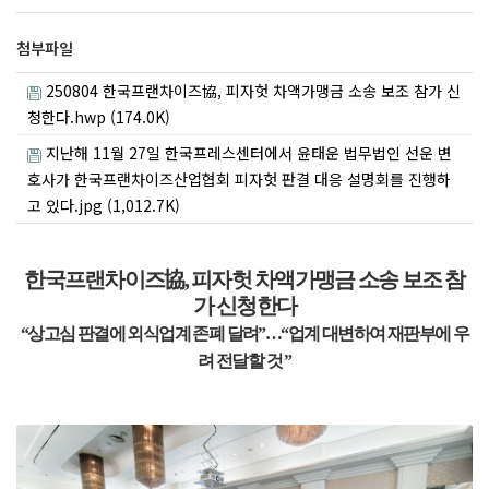
첨부파일
250804 한국프랜차이즈協, 피자헛 차액가맹금 소송 보조 참가 신
청한다.hwp (174.0K)
지난해 11월 27일 한국프레스센터에서 윤태운 법무법인 선운 변
호사가 한국프랜차이즈산업협회 피자헛 판결 대응 설명회를 진행하
고 있다.jpg (1,012.7K)
한국프랜차이즈
協
,
피자헛 차액가맹금 소송 보조 참
가 신청한다
“
상고심 판결에 외식업계 존폐 달려
”
…
“
업계 대변하여 재판부에 우
려 전달할 것
”