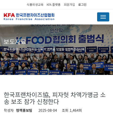
식품위생교육
KFA 플랫폼
회원가입
로그인
Menu
보도자료
한국프랜차이즈산업협회는 신뢰의 가치로 상생을 실현하겠습니다.
Home
알림
보도자료
한국프랜차이즈協, 피자헛 차액가맹금 소
송 보조 참가 신청한다
작성자
정책홍보팀
2025-08-04
조회
1,464회