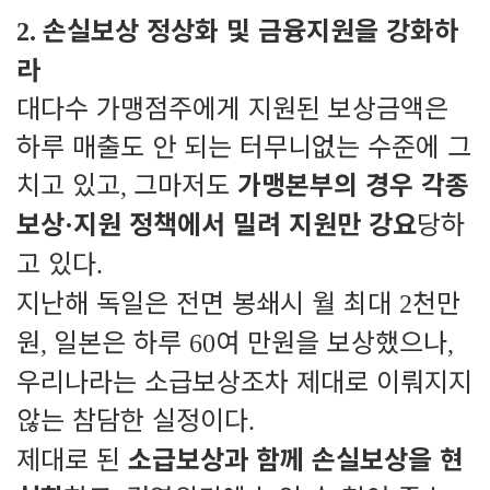
손실보상 정상화 및 금융지원을 강화하
2.
라
대다수 가맹점주에게 지원된 보상금액은
하루 매출도 안 되는 터무니없는 수준에 그
치고 있고
그마저도
가맹본부의 경우 각종
,
보상
지원 정책에서 밀려 지원만 강요
당하
·
고 있다
.
지난해 독일은 전면 봉쇄시 월 최대
천만
2
원
일본은 하루
여 만원을 보상했으나
,
60
,
우리나라는 소급보상조차 제대로 이뤄지지
않는 참담한 실정이다
.
제대로 된
소급보상과 함께 손실보상을 현