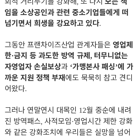
회적 거리두기를 강화해
또 다시
모든 책
,
임을 소상공인과 관련 중소기업들에게 떠
넘기면서 희생을 강요하고 있다
.
그동안 프랜차이즈산업 관계자들은
영업제
한
금지 등 과도한 방역 규제
터무니없는
·
,
자영업자 손실보상
과
가맹본사 패싱
에 가
‘
’
까운 지원 정책 부재
에도 묵묵히 참고 견디
어왔다
.
그러나 연말연시 대목인
월 중순에 내려
12
진 방역패스
사적모임
영업시간 제한 강화
,
·
와 같은 강화조치에 우리들은 실망을 넘어