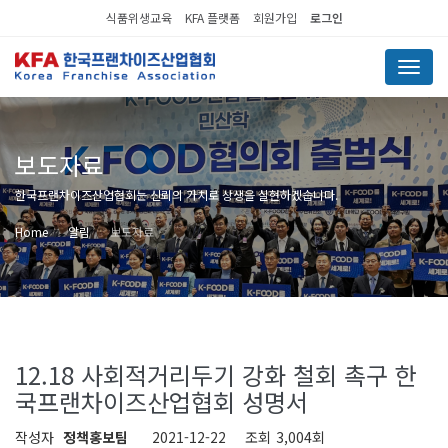
식품위생교육
KFA 플랫폼
회원가입
로그인
Menu
보도자료
한국프랜차이즈산업협회는 신뢰의 가치로 상생을 실현하겠습니다.
Home
알림
보도자료
12.18 사회적거리두기 강화 철회 촉구 한
국프랜차이즈산업협회 성명서
작성자
정책홍보팀
2021-12-22
조회
3,004회