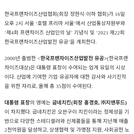
한국프랜차이즈산업협회
회장 정현식
이하 협회
가
일
(
·
)
16
오후
시 서울
호텔 프리마 서울
에서 산업통상자원부와
2
‘
’
제
회 프랜차이즈 산업인의 날
기념식 및
제
회
‘
4
’
‘2021
22
한국프랜차이즈산업발전 유공
을 개최한다
’
.
년 출범한
한국프랜차이즈산업발전 유공
한국프랜
2000
<
>
(
차이즈대상
은 대통령 표창이 수여되는 업계 유일의 시상
)
이다
산업에 기여한 기업
유공자에 대한 감사와 사기진작
.
·
을 위한 자리로
올해 총
점이 수여된다
,
35
.
대통령 표창
의 영예는
굽네치킨
회장 홍경호
㈜
지앤푸드
(
,
)
이 차지했다
굽네치킨은 오븐구이 치킨이라는 정체성을 기
.
반으로 다양한 스테디셀러와 신제품들을 통해 지난해 매출
천억원을 달성하고
상생협력 및 가맹점 지원
사회공헌 노
2
,
,