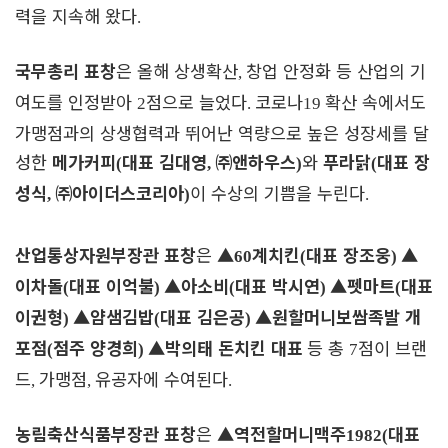
력을 지속해 왔다
.
국무총리 표창
은 올해 상생확산
창업 안정화 등 산업의 기
,
여도를 인정받아
점으로 늘었다
코로나
확산 속에서도
2
.
19
가맹점과의 상생협력과 뛰어난 역량으로 높은 성장세를 달
성한
메가커피
대표 김대영
㈜
앤하우스
와
푸라닭
대표 장
(
,
)
(
성식
㈜
아이더스코리아
이 수상의 기쁨을 누린다
,
)
.
산업통상자원부장관 표창
은
▲
계치킨
대표 장조웅
▲
60
(
)
이차돌
대표 이억불
▲
아소비
대표 박시연
▲
펫마트
대표
(
)
(
)
(
이권형
▲
얌샘김밥
대표 김은공
▲
원할머니보쌈족발 개
)
(
)
포점
점주 양경희
▲
박의태 돈치킨 대표
등 총
점이 브랜
(
)
7
드
가맹점
유공자에 수여된다
,
,
.
농림축산식품부장관 표창
은
▲
역전할머니맥주
대표
1982(