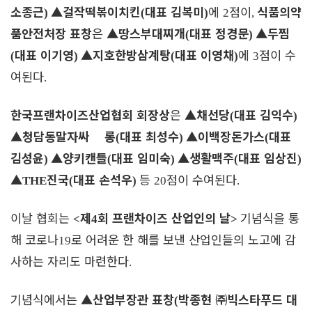
소종근
▲
걸작떡볶이치킨
대표 김복미
에
점이
식품의약
)
(
)
2
,
품안전처장 표창
은
▲
땅스부대찌개
대표 정경문
▲
두찜
(
)
대표 이기영
▲
지호한방삼계탕
대표 이영채
에
점이 수
(
)
(
)
3
여된다
.
한국프랜차이즈산업협회 회장상
은
▲
채선당
대표 김익수
(
)
▲
청담동말자싸 롱
대표 최성수
▲
이백장돈가스
대표
(
)
(
김성윤
▲
양키캔들
대표 임미숙
▲
생활맥주
대표 임상진
)
(
)
(
)
▲
진국
대표 손석우
등
점이 수여된다
THE
(
)
20
.
이날 협회는
제
회 프랜차이즈 산업인의 날
기념식을 통
<
4
>
해 코로나
로 어려운 한 해를 보낸 산업인들의 노고에 감
19
사하는 자리도 마련한다
.
기념식에서는
▲
산업부장관 표창
박종현
㈜
빅스타푸드 대
(