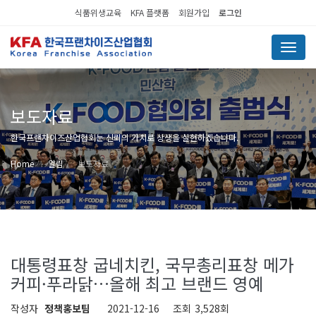
식품위생교육
KFA 플랫폼
회원가입
로그인
Menu
보도자료
한국프랜차이즈산업협회는 신뢰의 가치로 상생을 실현하겠습니다.
Home
알림
보도자료
대통령표창 굽네치킨, 국무총리표창 메가
커피·푸라닭…올해 최고 브랜드 영예
작성자
정책홍보팀
2021-12-16
조회
3,528회