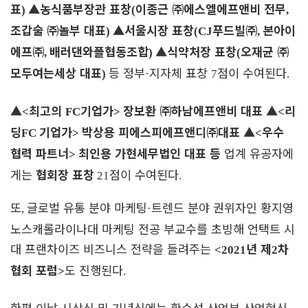
표
▲
농식품부장관 표창
이종근
㈜
에스엘에프앤비 전무
)
(
,
조갑술
㈜
놀부 대표
▲
서울시장 표창
푸드빌
㈜
본아이
)
(CJ
,
에프
㈜
배러댄와플협동조합
▲
식약처장 표창
오재균
㈜
,
)
(
모두여는세상 대표
등 정부
지자체 표창
점이 수여된다
)
·
7
.
▲
최고의
기업가
장보환
㈜
하남에프앤비 대표
▲
리
<
FC
>
<
딩
기업가
박상용 피에스피에프앤디
㈜
대표
▲
우수
FC
>
<
협력 파트너
최인용 가현세무법인 대표 등
업계 유공자에
>
게는
협회장 표창
점이 수여된다
21
.
또
글로벌 유통 분야 마케팅
트렌드 분야 권위자인 황지영
,
·
노스캐롤라이나대 마케팅 전공 부교수를 초빙해 언택트 시
대 프랜차이즈 비즈니스 전략을 들려주는
년 제
차
<2021
2
협회 포럼
도 진행된다
>
.
한편 이날 시상식 및 기념식에는 황수성 산업부 산업혁신