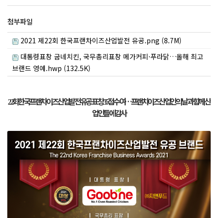
첨부파일
2021 제22회 한국프랜차이즈산업발전 유공.png (8.7M)
대통령표창 굽네치킨, 국무총리표창 메가커피·푸라닭…올해 최고
브랜드 영예.hwp (132.5K)
회 한국프랜차이즈산업발전 유공 표창
점 수여
…
프랜차이즈산업인의 날과 함께 산
22
35
업인들에 감사