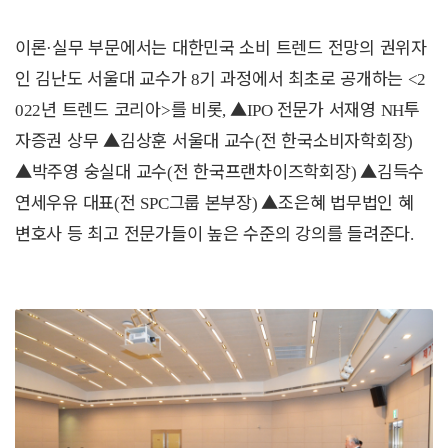
이론
실무 부문에서는 대한민국 소비 트렌드 전망의 권위자
·
인 김난도 서울대 교수가
기 과정에서 최초로 공개하는
8
<2
년 트렌드 코리아
를 비롯
▲
전문가 서재영
투
022
>
,
IPO
NH
자증권 상무
▲
김상훈 서울대 교수
전 한국소비자학회장
(
)
▲
박주영 숭실대 교수
전 한국프랜차이즈학회장
▲
김득수
(
)
연세우유 대표
전
그룹 본부장
▲
조은혜 법무법인 혜
(
SPC
)
변호사 등 최고 전문가들이 높은 수준의 강의를 들려준다
.