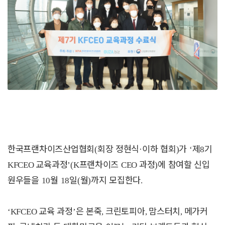
한국프랜차이즈산업협회
회장 정현식
이하 협회
가
제
기
(
·
)
‘
8
교육과정
프랜차이즈
과정
에 참여할 신입
KFCEO
’(K
CEO
)
원우들을
월
일
월
까지 모집한다
10
18
(
)
.
교육 과정
은 본죽
크린토피아
맘스터치
메가커
‘KFCEO
’
,
,
,