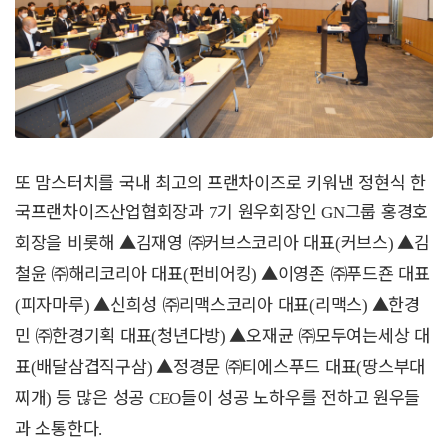
또 맘스터치를 국내 최고의 프랜차이즈로 키워낸 정현식 한
국프랜차이즈산업협회장과
기 원우회장인
그룹 홍경호
7
GN
회장을 비롯해
▲
김재영
㈜
커브스코리아 대표
커브스
▲
김
(
)
철윤
㈜
해리코리아 대표
펀비어킹
▲
이영존
㈜
푸드죤 대표
(
)
피자마루
▲
신희성
㈜
리맥스코리아 대표
리맥스
▲
한경
(
)
(
)
민
㈜
한경기획 대표
청년다방
▲
오재균
㈜
모두여는세상 대
(
)
표
배달삼겹직구삼
▲
정경문
㈜
티에스푸드 대표
땅스부대
(
)
(
찌개
등 많은 성공
들이 성공 노하우를 전하고 원우들
)
CEO
과 소통한다
.