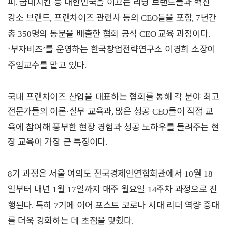
피
굽네치킨 등 대한민국을 이끄는 리딩 브랜드들과 혁신
,
강소 브랜드
프랜차이즈 관련사 등의
들을 포함
년간
,
CEO
, 7
총
명의 동문을 배출한 협회 공식
교육 과정이다
350
CEO
.
부자비즈
를 운영하는 한국창업전략연구소 이경희 소장이
‘
’
주임교수를 맡고 있다
.
국내 프랜차이즈 산업을 대표하는 협회를 통해 각 분야 최고
전문가들의 이론
실무 교육과
많은 성공
들이 직접 교
·
,
CEO
육에 참여해 풍부한 현장 경험과 성공 노하우를 들려주는 현
장 교육이 가장 큰 특징이다
.
기 과정은 서울 여의도 전국경제인연합회관에서
월
8
10
18
일부터 내년
월
일까지 매주 월요일
주차 과정으로 진
1
17
14
행된다
특히
기에 이어 포스트 코로나 시대 리더 역량 증대
.
7
를 더욱 강화하는 데 초점을 맞췄다
.