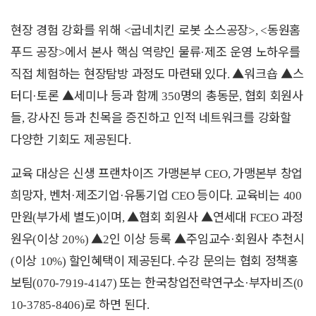
현장 경험 강화를 위해
굽네치킨 로봇 소스공장
동원홈
<
>, <
푸드 공장
에서 본사 핵심 역량인 물류
제조 운영 노하우를
>
·
직접 체험하는 현장탐방 과정도 마련돼 있다
▲
워크숍
▲
스
.
터디
토론
▲
세미나 등과 함께
명의 총동문
협회 회원사
·
350
,
들
강사진 등과 친목을 증진하고 인적 네트워크를 강화할
,
다양한 기회도 제공된다
.
교육 대상은 신생 프랜차이즈 가맹본부
가맹본부 창업
CEO,
희망자
벤처
제조기업
유통기업
등이다
교육비는
,
·
·
CEO
.
400
만원
부가세 별도
이며
▲
협회 회원사
▲
연세대
과정
(
)
,
FCEO
원우
이상
▲
인 이상 등록
▲
주임교수
회원사 추천시
(
20%)
2
·
이상
할인혜택이 제공된다
수강 문의는 협회 정책홍
(
10%)
.
보팀
또는 한국창업전략연구소
부자비즈
(070-7919-4147)
·
(0
로 하면 된다
10-3785-8406)
.