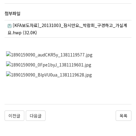
첨부파일
[KFA보도자료]_20131003_잠시만요,_박람회_구경하고_가실게
요.hwp (32.0K)
이전글
다음글
목록