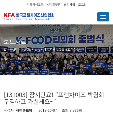
식품위생교육
KFA 플랫폼
회원가입
로그인
Menu
보도자료
한국프랜차이즈산업협회는 신뢰의 가치로 상생을 실현하겠습니다.
Home
알림
보도자료
[131003] 잠시만요! "프랜차이즈 박람회
구경하고 가실게요~"
작성자
정책홍보팀
2013-10-07
조회
3,886회