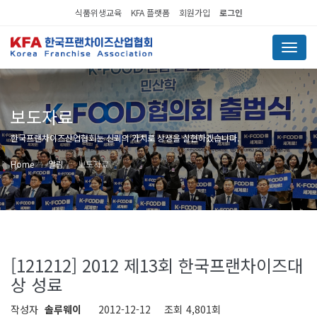
식품위생교육
KFA 플랫폼
회원가입
로그인
Menu
보도자료
한국프랜차이즈산업협회는 신뢰의 가치로 상생을 실현하겠습니다.
Home
알림
보도자료
[121212] 2012 제13회 한국프랜차이즈대
상 성료
작성자
솔루웨이
2012-12-12
조회
4,801회