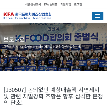
식품위생교육
KFA 플랫폼
회원가입
로그인
Menu
보도자료
한국프랜차이즈산업협회는 신뢰의 가치로 상생을 실현하겠습니다.
Home
알림
보도자료
[130507] 논의없던 예상매출액 서면제시
및 관련 처벌강화 조항은 향후 심각한 분쟁
의 단초!