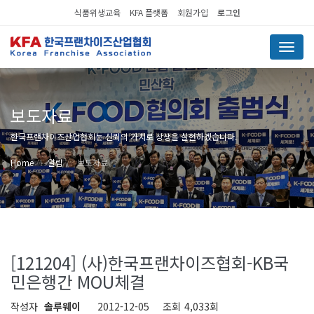
식품위생교육
KFA 플랫폼
회원가입
로그인
Menu
보도자료
한국프랜차이즈산업협회는 신뢰의 가치로 상생을 실현하겠습니다.
Home
알림
보도자료
[121204] (사)한국프랜차이즈협회-KB국
민은행간 MOU체결
작성자
솔루웨이
2012-12-05
조회
4,033회