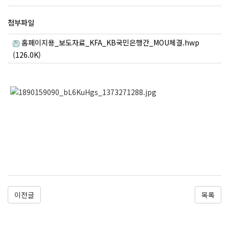
첨부파일
홈페이지용_보도자료_KFA_KB국민은행간_MOU체결.hwp
(126.0K)
이전글
목록