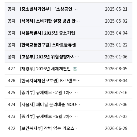
공지
[중소벤처기업부] 「소상공인 배달·택배비 지원사업」시행 수정공고 안내
2025-05-21
공지
[식약처] 소비기한 설정 방법 안내
2025-05-02
공지
[서울특별시] 2025년 중소기업 워라밸 포인트제 참여기업 모집 안내
2025-04-04
공지
[한국교통연구원] 스마트물류센터 인증 및 예비인증 모집 공고 안내(1.17~)
2025-01-22
공지
[고용부] 2025년 위험성평가시스템(KRAS) 서비스 개편 이용 안내(1.2~)
2025-01-06
427
[재경부] 2026년 세제개편안
2026-08-05
426
[한국지식재산보호원] K-브랜드 해외 상표권 보호 라이선싱 전략 지원사업 안내(~8/21)
2026-08-04
425
[중기부] 규제예보 <7월 1차> 중소기업, 소상공인 등 관련 규제 29건
2026-07-16
424
[서울시] 폐비닐 분리배출 MOU 참여기업 모집 안내(~7.16)
2026-07-06
423
[중기부] 규제예보 <6월 2차> 중소기업, 소상공인 등 관련 규제 21건
2026-07-02
422
[보건복지부] 장벽 없는 키오스크(배리어프리) 설치 의무 및 예외대상 가이드라인 배포
2026-06-29