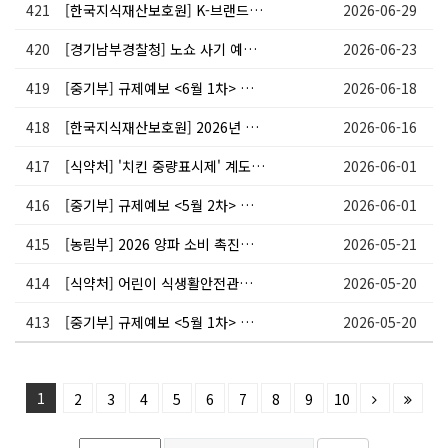
421
[한국지식재산보호원] K-브랜드 보호 찐크크 챌린지 공모전(~8/7)
2026-06-29
420
[경기남부경찰청] 노쇼 사기 예방 포스터 배부
2026-06-23
419
[중기부] 규제예보 <6월 1차> 중소기업, 소상공인 등 관련 규제 38건
2026-06-18
418
[한국지식재산보호원] 2026년 K-브랜드분쟁 대응전략 지원사업 (해외출원지원)(~6/22)
2026-06-16
417
[식약처] '치킨 중량표시제' 계도기간 종료 및 지도 점검 안내
2026-06-01
416
[중기부] 규제예보 <5월 2차> 중소기업, 소상공인 등 관련 규제 38건
2026-06-01
415
[농림부] 2026 양파 소비 촉진을 위한 대국민 숏폼 영상 공모전 안내
2026-05-21
414
[식약처] 어린이 식생활안전관리 특별법 시행령 일부개정령안 의견요청
2026-05-20
413
[중기부] 규제예보 <5월 1차> 중소기업, 소상공인 등 관련 규제 25건
2026-05-20
1
2
3
4
5
6
7
8
9
10