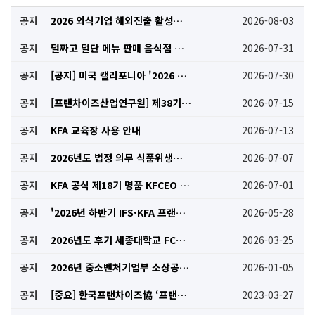
공지
2026 외식기업 해외진출 활성화 워크숍(무료)
2026-08-03
공지
덜짜고 덜단 메뉴 판매 음식점 배달앱 표출 참여업체 모집 공고
2026-07-31
공지
[공지] 미국 캘리포니아 '2026 OC 치맥 페스티벌' 참가사 모집 안내
2026-07-30
공지
[프랜차이즈산업연구원] 제38기 IFIS 최고전문가과정
2026-07-15
공지
KFA 교육장 사용 안내
2026-07-13
공지
2026년도 법정 의무 식품위생교육 수강신청 안내
2026-07-07
공지
KFA 공식 제18기 명품 KFCEO 교육과정 모집 안내
2026-07-01
공지
'2026년 하반기 IFS·KFA 프랜차이즈 박람회' 일정 안내
2026-05-28
공지
2026년도 후기 세종대학교 FCMBA 신입생 모집 안내
2026-03-25
공지
2026년 중소벤처기업부 소상공인 지원사업 통합 공고 안내
2026-01-05
공지
[중요] 한국프랜차이즈協 ‘프랜차이즈 종합지원시스템’ 대국민서비스 개시
2023-03-27