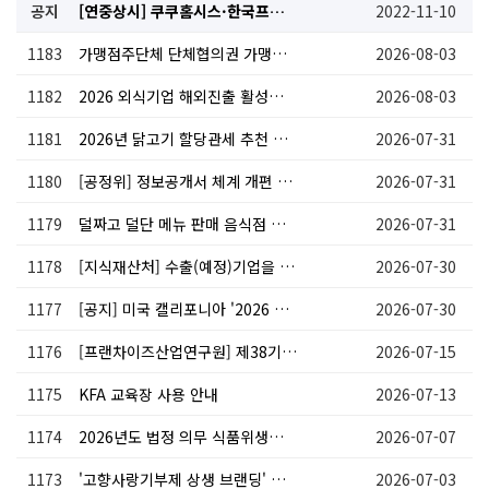
공지
[연중상시] 쿠쿠홈시스·한국프랜차이즈산업협회, 쿠쿠 전 제품 특판 공급
2022-11-10
1183
가맹점주단체 단체협의권 가맹사업법 시행령 입법예고 의견제출(~9.9.(수))
2026-08-03
1182
2026 외식기업 해외진출 활성화 워크숍(무료)
2026-08-03
1181
2026년 닭고기 할당관세 추천 종료 알림('26.7.31)
2026-07-31
1180
[공정위] 정보공개서 체계 개편 관련 가맹사업법 시행령 개정 안내 ('28.1.1. 시행)
2026-07-31
1179
덜짜고 덜단 메뉴 판매 음식점 배달앱 표출 참여업체 모집 공고
2026-07-31
1178
[지식재산처] 수출(예정)기업을 위한「찾아가는 IP 분쟁닥터」현장지원 안내
2026-07-30
1177
[공지] 미국 캘리포니아 '2026 OC 치맥 페스티벌' 참가사 모집 안내
2026-07-30
1176
[프랜차이즈산업연구원] 제38기 IFIS 최고전문가과정
2026-07-15
1175
KFA 교육장 사용 안내
2026-07-13
1174
2026년도 법정 의무 식품위생교육 수강신청 안내
2026-07-07
1173
'고향사랑기부제 상생 브랜딩' 제휴사 모집 안내
2026-07-03