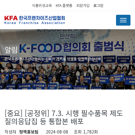
식품위생교육
KFA 플랫폼
회원가입
로그인
Menu
알림
한국프랜차이즈산업협회는 신뢰의 가치로 상생을 실현하겠습니다.
Home
알림
[중요] [공정위] 7.3. 시행 필수품목 제도
질의응답집 등 통합본 배포
작성자
정책홍보팀
2024-08-08
조회
1,782회