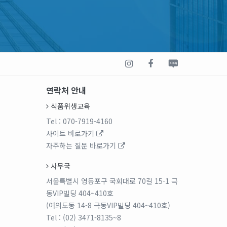
연락처 안내
식품위생교육
Tel
: 070-7919-4160
사이트 바로가기
자주하는 질문 바로가기
사무국
서울특별시 영등포구 국회대로 70길 15-1 극
동VIP빌딩 404~410호
(여의도동 14-8 극동VIP빌딩 404~410호)
Tel
: (02) 3471-8135~8