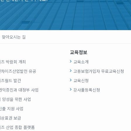
찾아오시는 길
교육정보
즈 박람회 개최
교육소개
랜차이즈산업발전 유공
고용보험가입자 무료교육신청
즈월드 발간
교육신청
권익증진과 대정부 사업
강사풀등록신청
 양성을 위한 사업
진출 지원 사업
상표권 보급
즈 산업 종합 플랫폼