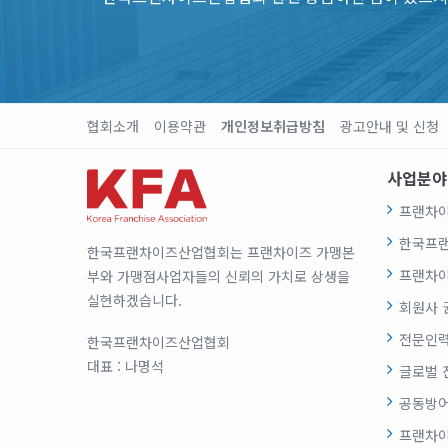
협회소개
이용약관
개인정보취급방침
광고안내 및 신청
사업분야
프랜차이
한국프
한국프랜차이즈산업협회는 프랜차이즈 가맹본
프랜차이
부와 가맹점사업자들의 신뢰의 가치로 상생을
실현하겠습니다.
회원사 
전문인력
한국프랜차이즈산업협회
대표 : 나명석
글로벌 
공동방어
프랜차이