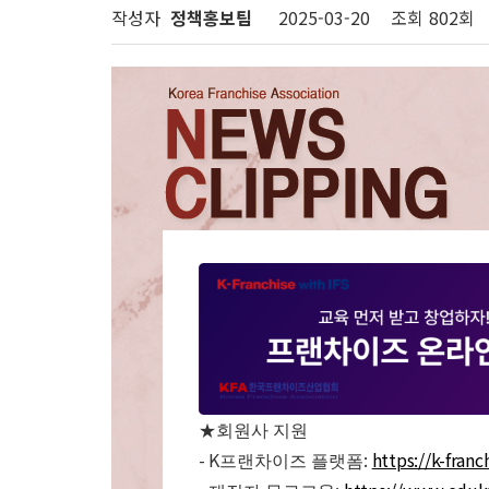
작성자
정책홍보팀
2025-03-20
조회
802회
★
회원사 지원
- K
:
https://k-franch
프랜차이즈 플랫폼