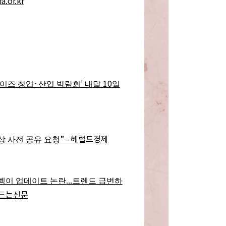
a.or.kr
·
'
10
이즈 창업
산업 박람회
내달
일
” - 헤럴드경제
상 사전 공유 요청
...
벵이 업데이트 논란
트렌드 급변하
만드는신문