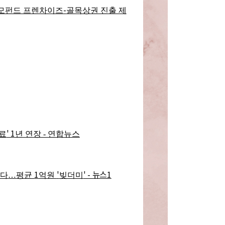
-
모펀드 프렌차이즈
골목상권 진출 제
' 1
료
년 연장 - 연합뉴스
1
'
' - 뉴스1
텼다
…
평균
억원
빚더미