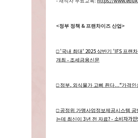
-
:
https://www.edukf
재직자 무료교육
<
&
>
정부 정책
프랜차이즈 산업
'
' 2025
'IFS
□
국내 최대
상반기
프랜차
개최 - 조세금융신문
,
“
□
정부
외식물가 고삐 죈다
…
가격인
□
공정위 가맹사업정보제공시스템 굼
3
? - 소비자가
는데 최신이
년 전 자료