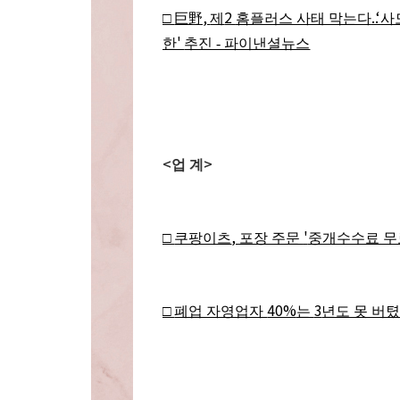
,
2
..‘
□
巨野
제
홈플러스 사태 막는다
사
'
한
추진 - 파이낸셜뉴스
<
>
업 계
,
'
□
쿠팡이츠
포장 주문
중개수수료 무
40%
3
□
폐업 자영업자
는
년도 못 버