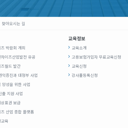
찾아오시는 길
교육정보
즈 박람회 개최
교육소개
랜차이즈산업발전 유공
고용보험가입자 무료교육신청
즈월드 발간
교육신청
권익증진과 대정부 사업
강사풀등록신청
 양성을 위한 사업
진출 지원 사업
상표권 보급
즈 산업 종합 플랫폼
생교육