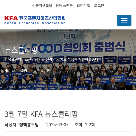
식품위생교육
KFA 플랫폼
회원가입
로그인
Menu
뉴스클리핑
한국프랜차이즈산업협회는 신뢰의 가치로 상생을 실현하겠습니다.
Home
알림
뉴스클리핑
3월 7일 KFA 뉴스클리핑
작성자
정책홍보팀
2025-03-07
조회
792회