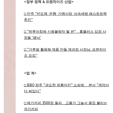
<
&
>
정부 정책
프랜차이즈 산업
"
·
·
·
□
민주
반도체
은행
가맹사업
상속세법 패스트트랙
"
추진
"
"
□
하루아침에 신용불량자 될 판
…
홈플러스 입점 사
'
'
장들
패닉
"
,
□
가루쌀 활용해 제품 만들 제과점 사장님
프랜차이
"
즈 모집
<
>
업 계
BBQ
"
"
"
□
점주
과도한 유통마진
소송에
…
본사
계약서
"
다 써있다
3500
□
메가커피
점 돌파
…
고물가 그늘서 몸집 불리는
저가커피