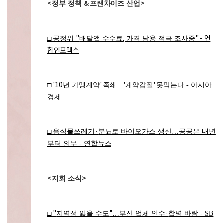
<
&
>
정부 정책
프랜차이즈 산업
"
,
" - 연
□
공정위
배달앱 수수료
가격 남용 적극 조사중
합인포맥스
'10
'
'
'
□
년 가맹계약
족쇄
…
계약갑질
못막는다 - 아시아
경제
·
□
음식물쓰레기
분뇨로 바이오가스 생산
…
공공은 내년
부터 의무 - 연합뉴스
<
>
지회 소식
"
"
·
□
지역성 잃을 수도
…
부산 업체 인수
합병 바람 - SB