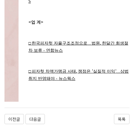
S
<
>
업 계
,
□
한국피자헛 자율구조조정으로
…
법원
한달간 회생절
차 보류 - 연합뉴스
,
'
'
□
피자헛 차액가맹금 사태
쟁점은
실질적 이익
…
상법
취지 반영돼야 - 뉴스웍스
이전글
다음글
목록