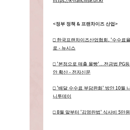
https://k-franchise.or.kr
<
&
>
정부 정책
프랜차이즈 산업
, '
□
한국프랜차이즈산업협회
수수료율
-
로
뉴시스
'
'
PG
□
본점으로 매출 몰빵
…
전금법
등
-
안 확산
전자신문
'
'
10
□
배달 수수료 부담완화
방안
월 
니투데이
8
'
'
5
□
월 말부터
김영란법
식사비
만원