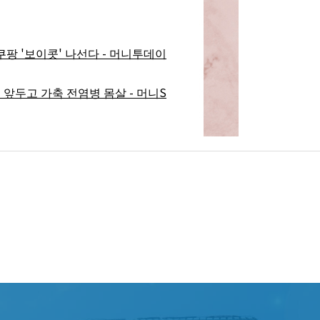
'
'
-
쿠팡
보이콧
나선다
머니투데이
-
S
 앞두고 가축 전염병 몸살
머니