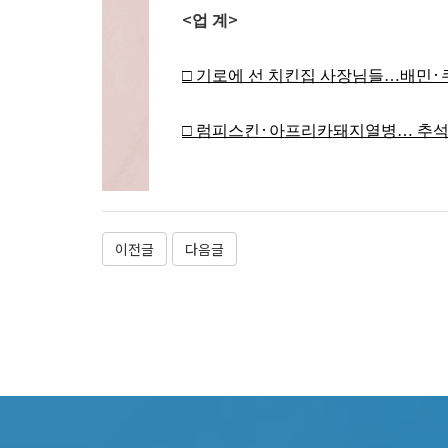
<
>
업 계
·
□
기로에 선 치킨집 사장님들
…
배민
·
□
럼피스킨
아프리카돼지열병
…
추석
이전글
다음글