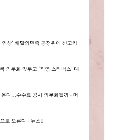
'
 인상
배달의민족 공정위에 신고키
'
'
록 의무화 앞두고
직영 스타벅스
대
-
나온다
…
수수료 공시 의무화될까
머
-
1
으로 오른다
뉴스