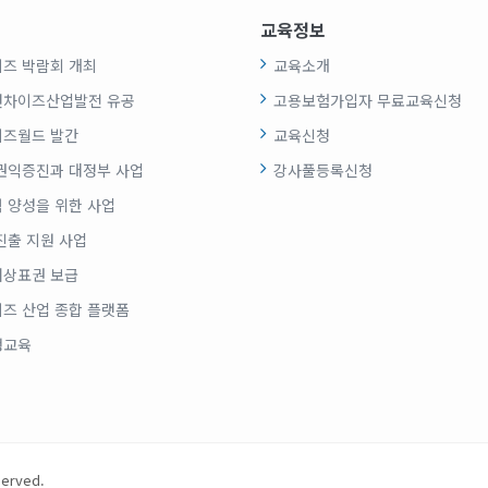
교육정보
즈 박람회 개최
교육소개
랜차이즈산업발전 유공
고용보험가입자 무료교육신청
즈월드 발간
교육신청
권익증진과 대정부 사업
강사풀등록신청
 양성을 위한 사업
진출 지원 사업
상표권 보급
즈 산업 종합 플랫폼
생교육
served.