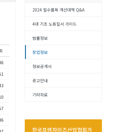
2024 필수품목 개선대책 Q&A
4대 기초 노동질서 가이드
법률정보
회
창업정보
86
정보공개서
51
광고안내
43
기타자료
10
57
36
한국프랜차이즈산업협회가
97