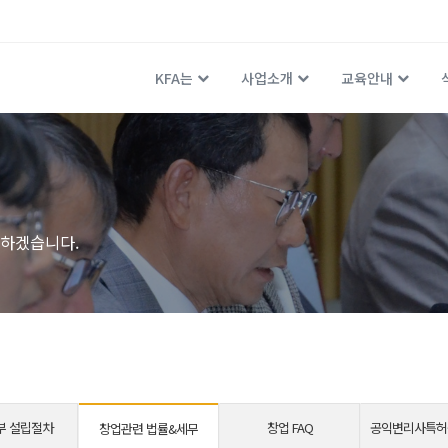
KFA는
사업소개
교육안내
하겠습니다.
부 설립절차
창업 FAQ
공익변리사특허
창업관련 법률&세무