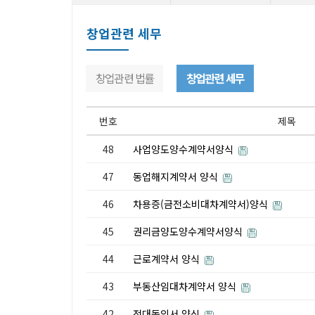
창업관련 세무
창업관련 법률
창업관련 세무
번호
제목
48
사업양도양수계약서양식
47
동업해지계약서 양식
46
차용증(금전소비대차계약서)양식
45
권리금양도양수계약서양식
44
근로계약서 양식
43
부동산임대차계약서 양식
42
전대동의서 양식