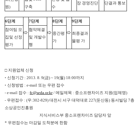
장 경영진단
단결과 통보
원)
구축
수
6단계
7단계
8단계
9단계
참여팀 모
협약체결
⇨
⇨
⇨
중간평
최종결과
집및 선정
및 개발수
가
물평 가
평가
행
□ 지원업체 신청
◦ 신청기간 : 2013. 8. 9(금) ~ 19(월) 18:00까지
◦ 신청방법 : e-mail 또는 우편 접수
- e-mail 접수 :
fc@seda.or.kr
/ 메일제목 : 중소프랜차이즈 지원(업체명)
- 우편접수 : (우:302-829) 대전시 서구 대덕대로 227(둔산동) 동서빌딩 7층
소상공인진흥원
지식서비스부 중소프랜차이즈 담당자 앞
* 우편접수는 마감일 도착분에 한함