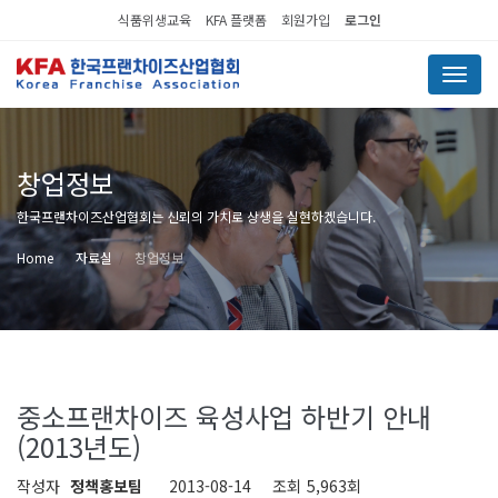
식품위생교육
KFA 플랫폼
회원가입
로그인
Menu
창업정보
한국프랜차이즈산업협회는 신뢰의 가치로 상생을 실현하겠습니다.
Home
자료실
창업정보
중소프랜차이즈 육성사업 하반기 안내
(2013년도)
작성자
정책홍보팀
2013-08-14
조회
5,963회