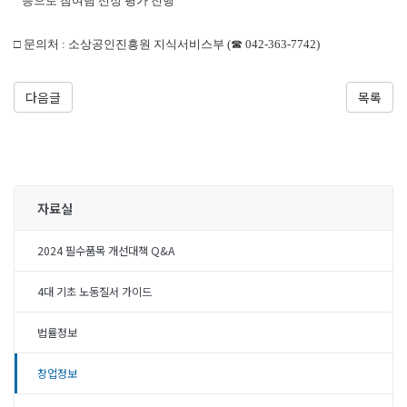
등으로 참여팀 선정 평가 진행
□ 문의처 : 소상공인진흥원 지식서비스부 (☎ 042-363-7742)
다음글
목록
자료실
2024 필수품목 개선대책 Q&A
4대 기초 노동질서 가이드
법률정보
창업정보