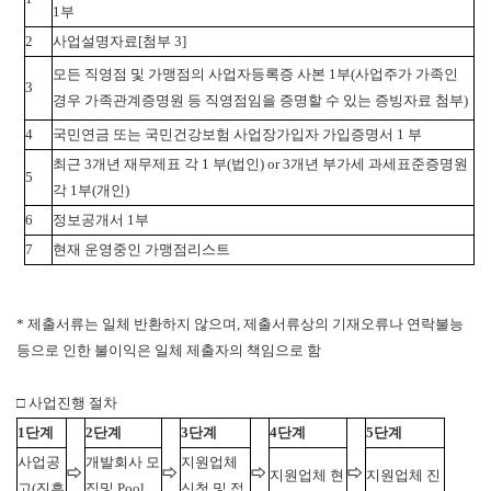
1부
2
사업설명자료[첨부 3]
모든 직영점 및 가맹점의 사업자등록증 사본 1부(사업주가 가족인
3
경우 가족관계증명원 등 직영점임을 증명할 수 있는 증빙자료 첨부)
4
국민연금 또는 국민건강보험 사업장가입자 가입증명서 1 부
최근 3개년 재무제표 각 1 부(법인) or 3개년 부가세 과세표준증명원
5
각 1부(개인)
6
정보공개서 1부
7
현재 운영중인 가맹점리스트
* 제출서류는 일체 반환하지 않으며, 제출서류상의 기재오류나 연락불능
등으로 인한 불이익은 일체 제출자의 책임으로 함
□ 사업진행 절차
1단계
2단계
3단계
4단계
5단계
사업공
개발회사 모
지원업체
⇨
⇨
⇨
⇨
지원업체 현
지원업체 진
고(진흥
집및 Pool
신청 및 접