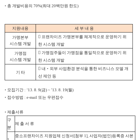
◦ 총 개발비용의 70%(최대 20백만원 한도)
지원내용
세 부 내 용

프랜차이즈 가맹본부를 체계적으로 운영하기 위
가맹본부
시스템 개발
한 시스템 개발

가맹점주들이 가맹점을 통일적으로 운영하기 위
가맹점
시스템 개발
한 시스템 개발

내‧외부 사업환경 분석을 통한 비즈니스 모델 개
기 타
선 제안
등
◦ 모집기간 : ‘13. 8. 9(금) ~ ’13. 8. 19(월)
◦ 접수방법 : e-mail 또는 우편접수
◦ 제출서류
구
제 출 서 류
분
중소프랜차이즈 지원업체 신청서[첨부 1], 사업자(법인)등록증 사본
1