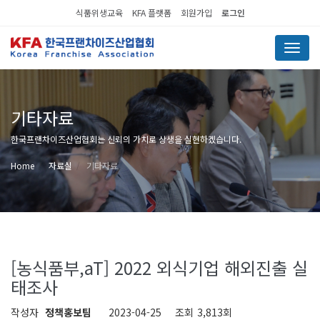
식품위생교육
KFA 플랫폼
회원가입
로그인
Menu
기타자료
한국프랜차이즈산업협회는 신뢰의 가치로 상생을 실현하겠습니다.
Home
자료실
기타자료
[농식품부,aT] 2022 외식기업 해외진출 실
태조사
작성자
정책홍보팀
2023-04-25
조회
3,813회